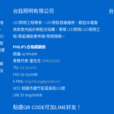
台鈺照明有限公司
台
各
LED照明工程專家，LED燈批發廠廠商，歡迎水電盤
、
商與室內設計師配合採購，專營 LED照明/LED照明工
ED
程/節能補助案申請/照明燈飾。
居
PHILIPS合格經銷商
例實
統編: 42769496
業務代表: 童先生
0918520035
案
TEL:
03-3124170
洽
FAX: 03-3229581
E-MAIL:
tingchi.tung@gmail.com
ADD: 桃園市蘆竹區富昌街233號
LINE ID: tingchi0618
點選QR CODE可加LINE好友！