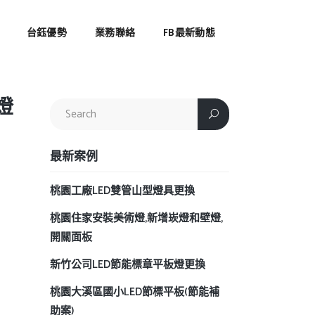
台鈺優勢
業務聯絡
FB最新動態
燈
最新案例
桃園工廠LED雙管山型燈具更換
桃園住家安裝美術燈,新增崁燈和壁燈,
開關面板
新竹公司LED節能標章平板燈更換
桃園大溪區國小LED節標平板(節能補
助案)