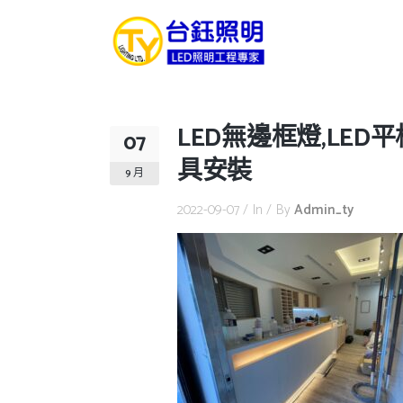
LED無邊框燈,LED平
07
具安裝
9 月
2022-09-07
In
By
Admin_ty