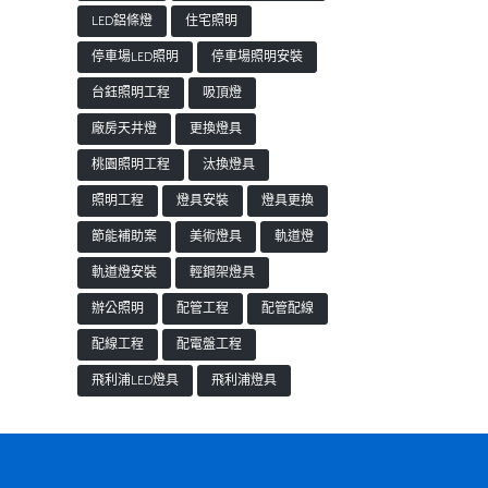
LED鋁條燈
住宅照明
停車場LED照明
停車場照明安裝
台鈺照明工程
吸頂燈
廠房天井燈
更換燈具
桃園照明工程
汰換燈具
照明工程
燈具安裝
燈具更換
節能補助案
美術燈具
軌道燈
軌道燈安裝
輕鋼架燈具
辦公照明
配管工程
配管配線
配線工程
配電盤工程
飛利浦LED燈具
飛利浦燈具