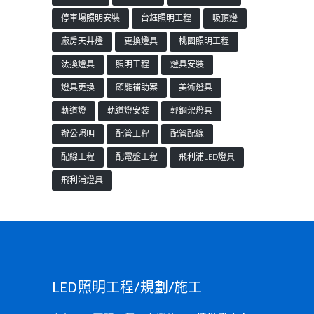
停車場照明安裝
台鈺照明工程
吸頂燈
廠房天井燈
更換燈具
桃園照明工程
汰換燈具
照明工程
燈具安裝
燈具更換
節能補助案
美術燈具
軌道燈
軌道燈安裝
輕鋼架燈具
辦公照明
配管工程
配管配線
配線工程
配電盤工程
飛利浦LED燈具
飛利浦燈具
LED照明工程/規劃/施工