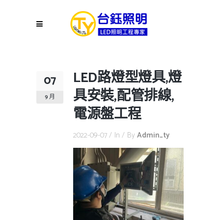
LED路燈型燈具,燈
07
具安裝,配管排線,
9 月
電源盤工程
2022-09-07
In
By
Admin_ty