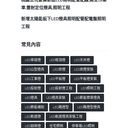
桃園公司倉庫新設LED照明配管配線,高空作業
車,雷射定位燈具,照明工程.
新增太陽能板下LED燈具照明配管配電盤照明
工程
常見內容
LED串接燈
LED吸頂燈
LED天井燈
LED山型燈具
LED崁燈
LED崁燈安裝
LED工事燈
LED平板燈
LED平板燈安裝
LED投射燈
LED投射燈工程
LED照明工程
LED燈具
LED燈具安裝
LED節能標章燈具
LED節能補助
LED路燈型
LED路燈型燈具
LED軌道燈
LED軌道燈具安裝工程
LED鋁條燈
住宅照明
停車場LED照明