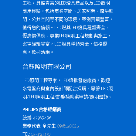
工程，具備豐富的LED燈具產品以及LED照明
應用經驗，包括商業空間、居家照明、廠房照
明、公共空間等不同的環境，案例實蹟豐富，
值得您的信賴。LED燈與LED燈具種類齊全，
優惠價供應。專業LED照明工程規劃與施工，
案場經驗豐富，LED燈具種類齊全，價格優
惠。歡迎洽詢。
台鈺照明有限公司
LED照明工程專家，LED燈批發廠廠商，歡迎
水電盤商與室內設計師配合採購，專營 LED照
明/LED照明工程/節能補助案申請/照明燈飾。
PHILIPS合格經銷商
統編: 42769496
業務代表: 童先生
0918520035
TEL:
03-3124170