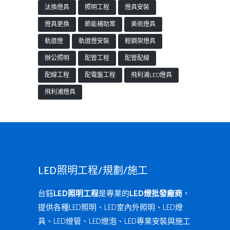
汰換燈具
照明工程
燈具安裝
燈具更換
節能補助案
美術燈具
軌道燈
軌道燈安裝
輕鋼架燈具
辦公照明
配管工程
配管配線
配線工程
配電盤工程
飛利浦LED燈具
飛利浦燈具
LED照明工程/規劃/施工
台鈺
LED照明工程
是專業的
LED燈批發廠商
，
提供各種LED照明、LED室內外照明、LED燈
具、LED燈管、LED燈泡、LED專業安裝與施工