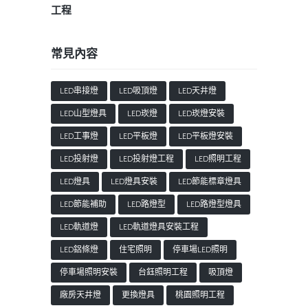
工程
常見內容
LED串接燈
LED吸頂燈
LED天井燈
LED山型燈具
LED崁燈
LED崁燈安裝
LED工事燈
LED平板燈
LED平板燈安裝
LED投射燈
LED投射燈工程
LED照明工程
LED燈具
LED燈具安裝
LED節能標章燈具
LED節能補助
LED路燈型
LED路燈型燈具
LED軌道燈
LED軌道燈具安裝工程
LED鋁條燈
住宅照明
停車場LED照明
停車場照明安裝
台鈺照明工程
吸頂燈
廠房天井燈
更換燈具
桃園照明工程