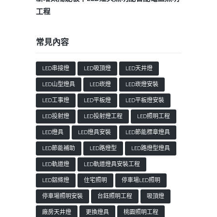
工程
常見內容
LED串接燈
LED吸頂燈
LED天井燈
LED山型燈具
LED崁燈
LED崁燈安裝
LED工事燈
LED平板燈
LED平板燈安裝
LED投射燈
LED投射燈工程
LED照明工程
LED燈具
LED燈具安裝
LED節能標章燈具
LED節能補助
LED路燈型
LED路燈型燈具
LED軌道燈
LED軌道燈具安裝工程
LED鋁條燈
住宅照明
停車場LED照明
停車場照明安裝
台鈺照明工程
吸頂燈
廠房天井燈
更換燈具
桃園照明工程