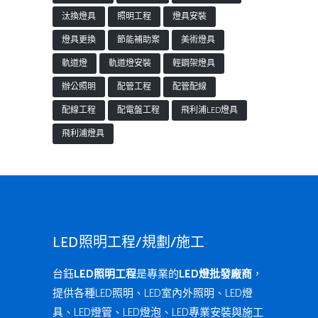
汰換燈具
照明工程
燈具安裝
燈具更換
節能補助案
美術燈具
軌道燈
軌道燈安裝
輕鋼架燈具
辦公照明
配管工程
配管配線
配線工程
配電盤工程
飛利浦LED燈具
飛利浦燈具
LED照明工程/規劃/施工
台鈺
LED照明工程
是專業的
LED燈批發廠商
，
提供各種LED照明、LED室內外照明、LED燈
具、LED燈管、LED燈泡、LED專業安裝與施工