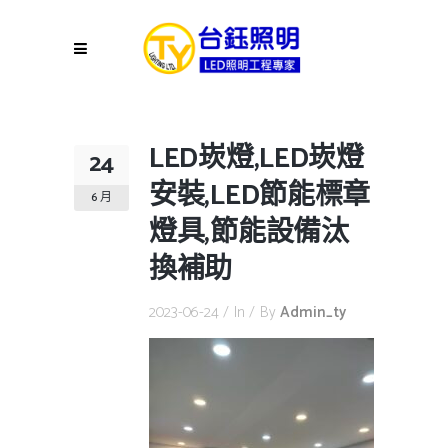
LED崁燈,LED崁燈
24
安裝,LED節能標章
6 月
燈具,節能設備汰
換補助
2023-06-24
In
By
Admin_ty