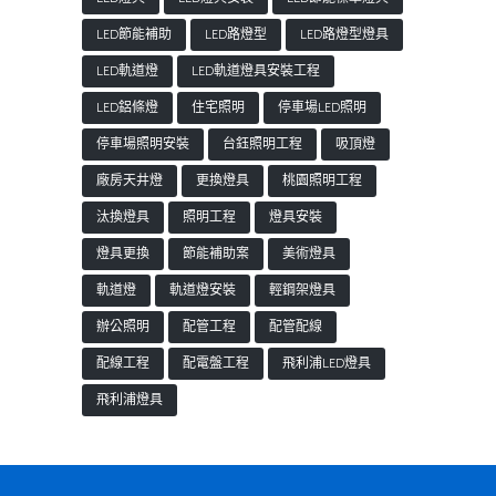
LED節能補助
LED路燈型
LED路燈型燈具
LED軌道燈
LED軌道燈具安裝工程
LED鋁條燈
住宅照明
停車場LED照明
停車場照明安裝
台鈺照明工程
吸頂燈
廠房天井燈
更換燈具
桃園照明工程
汰換燈具
照明工程
燈具安裝
燈具更換
節能補助案
美術燈具
軌道燈
軌道燈安裝
輕鋼架燈具
辦公照明
配管工程
配管配線
配線工程
配電盤工程
飛利浦LED燈具
飛利浦燈具