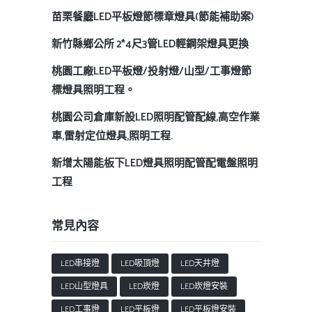
苗栗餐廳LED平板燈節標章燈具(節能補助案)
新竹縣鄉公所 2*4尺3管LED輕鋼架燈具更換
桃園工廠LED平板燈/投射燈/山型/工事燈節
標燈具照明工程。
桃園公司倉庫新設LED照明配管配線,高空作業
車,雷射定位燈具,照明工程.
新增太陽能板下LED燈具照明配管配電盤照明
工程
常見內容
LED串接燈
LED吸頂燈
LED天井燈
LED山型燈具
LED崁燈
LED崁燈安裝
LED工事燈
LED平板燈
LED平板燈安裝