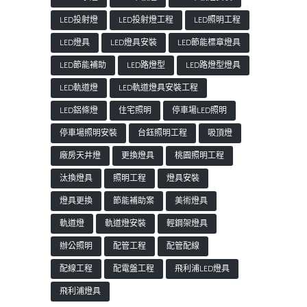
LED投射燈
LED投射燈工程
LED照明工程
LED燈具
LED燈具安裝
LED節能標章燈具
LED節能補助
LED路燈型
LED路燈型燈具
LED軌道燈
LED軌道燈具安裝工程
LED鋁條燈
住宅照明
停車場LED照明
停車場照明安裝
台鈺照明工程
吸頂燈
廠房天井燈
更換燈具
桃園照明工程
汰換燈具
照明工程
燈具安裝
燈具更換
節能補助案
美術燈具
軌道燈
軌道燈安裝
輕鋼架燈具
辦公照明
配管工程
配管配線
配線工程
配電盤工程
飛利浦LED燈具
飛利浦燈具