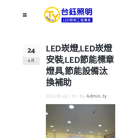
LED崁燈,LED崁燈
24
安裝,LED節能標章
6 月
燈具,節能設備汰
換補助
2023-06-24
In
By
Admin_ty