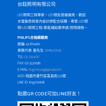
台鈺照明有限公司
LED照明工程專家，LED燈批發廠廠商，歡迎
水電盤商與室內設計師配合採購，專營 LED照
明/LED照明工程/節能補助案申請/照明燈飾。
PHILIPS合格經銷商
統編: 42769496
業務代表: 童先生
0918520035
TEL:
03-3124170
FAX: 03-3229581
E-MAIL:
tingchi.tung@gmail.com
ADD: 桃園市蘆竹區富昌街233號
LINE ID: tingchi0618
點選QR CODE可加LINE好友！