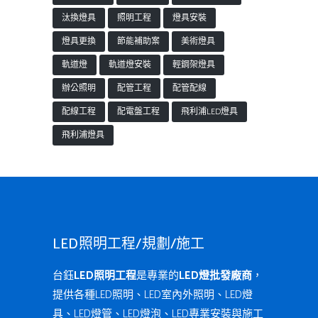
汰換燈具
照明工程
燈具安裝
燈具更換
節能補助案
美術燈具
軌道燈
軌道燈安裝
輕鋼架燈具
辦公照明
配管工程
配管配線
配線工程
配電盤工程
飛利浦LED燈具
飛利浦燈具
LED照明工程/規劃/施工
台鈺
LED照明工程
是專業的
LED燈批發廠商
，
提供各種LED照明、LED室內外照明、LED燈
具、LED燈管、LED燈泡、LED專業安裝與施工