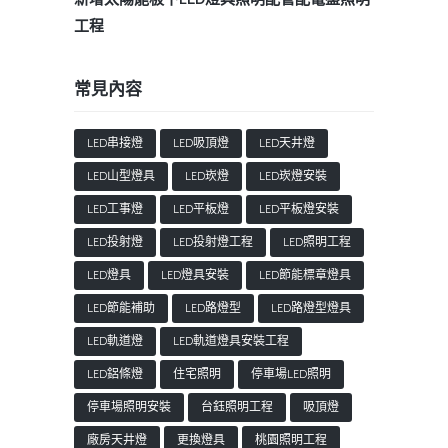
工程
常見內容
LED串接燈
LED吸頂燈
LED天井燈
LED山型燈具
LED崁燈
LED崁燈安裝
LED工事燈
LED平板燈
LED平板燈安裝
LED投射燈
LED投射燈工程
LED照明工程
LED燈具
LED燈具安裝
LED節能標章燈具
LED節能補助
LED路燈型
LED路燈型燈具
LED軌道燈
LED軌道燈具安裝工程
LED鋁條燈
住宅照明
停車場LED照明
停車場照明安裝
台鈺照明工程
吸頂燈
廠房天井燈
更換燈具
桃園照明工程