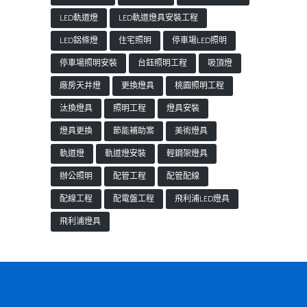
LED軌道燈
LED軌道燈具安裝工程
LED鋁條燈
住宅照明
停車場LED照明
停車場照明安裝
台鈺照明工程
吸頂燈
廠房天井燈
更換燈具
桃園照明工程
汰換燈具
照明工程
燈具安裝
燈具更換
節能補助案
美術燈具
軌道燈
軌道燈安裝
輕鋼架燈具
辦公照明
配管工程
配管配線
配線工程
配電盤工程
飛利浦LED燈具
飛利浦燈具