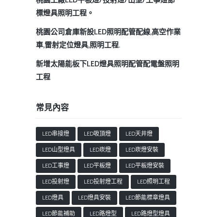
桃園工廠LED平板燈/投射燈/山型/工事燈節
標燈具照明工程。
桃園公司倉庫新設LED照明配管配線,高空作業
車,雷射定位燈具,照明工程.
新增太陽能板下LED燈具照明配管配電盤照明
工程
常見內容
LED串接燈
LED吸頂燈
LED天井燈
LED山型燈具
LED崁燈
LED崁燈安裝
LED工事燈
LED平板燈
LED平板燈安裝
LED投射燈
LED投射燈工程
LED照明工程
LED燈具
LED燈具安裝
LED節能標章燈具
LED節能補助
LED路燈型
LED路燈型燈具