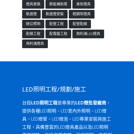
燈具更換
節能補助案
美術燈具
軌道燈
軌道燈安裝
輕鋼架燈具
辦公照明
配管工程
配管配線
配線工程
配電盤工程
飛利浦LED燈具
飛利浦燈具
LED照明工程/規劃/施工
台鈺
LED照明工程
是專業的
LED燈批發廠商
，
提供各種LED照明、LED室內外照明、LED燈
具、LED燈管、LED燈泡、LED專業安裝與施工
工程，具備豐富的LED燈具產品以及LED照明