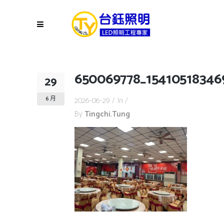
650069778_15410518346
29
6 月
2026-06-29
In
By
Tingchi.tung