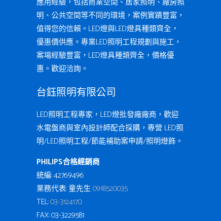
應用經驗，包括商業空間、居家照明、廠房照
明、公共空間等不同的環境，案例實蹟豐富，
值得您的信賴。LED燈與LED燈具種類齊全，
優惠價供應。專業LED照明工程規劃與施工，
案場經驗豐富，LED燈具種類齊全，價格優
惠。歡迎洽詢。
台鈺照明有限公司
LED照明工程專家，LED燈批發廠廠商，歡迎
水電盤商與室內設計師配合採購，專營 LED照
明/LED照明工程/節能補助案申請/照明燈飾。
PHILIPS合格經銷商
統編: 42769496
業務代表: 童先生
0918520035
TEL:
03-3124170
FAX: 03-3229581