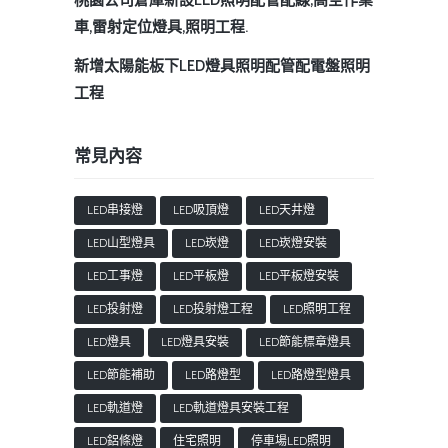
桃園公司倉庫新設LED照明配管配線,高空作業
車,雷射定位燈具,照明工程.
新增太陽能板下LED燈具照明配管配電盤照明
工程
常見內容
LED串接燈
LED吸頂燈
LED天井燈
LED山型燈具
LED崁燈
LED崁燈安裝
LED工事燈
LED平板燈
LED平板燈安裝
LED投射燈
LED投射燈工程
LED照明工程
LED燈具
LED燈具安裝
LED節能標章燈具
LED節能補助
LED路燈型
LED路燈型燈具
LED軌道燈
LED軌道燈具安裝工程
LED鋁條燈
住宅照明
停車場LED照明