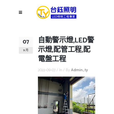
自動警示燈,LED警
07
示燈,配管工程,配
9 月
電盤工程
2022-09-07
In
By
Admin_ty