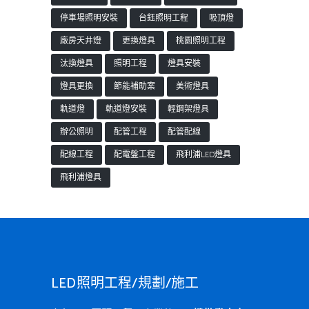
停車場照明安裝
台鈺照明工程
吸頂燈
廠房天井燈
更換燈具
桃園照明工程
汰換燈具
照明工程
燈具安裝
燈具更換
節能補助案
美術燈具
軌道燈
軌道燈安裝
輕鋼架燈具
辦公照明
配管工程
配管配線
配線工程
配電盤工程
飛利浦LED燈具
飛利浦燈具
LED照明工程/規劃/施工