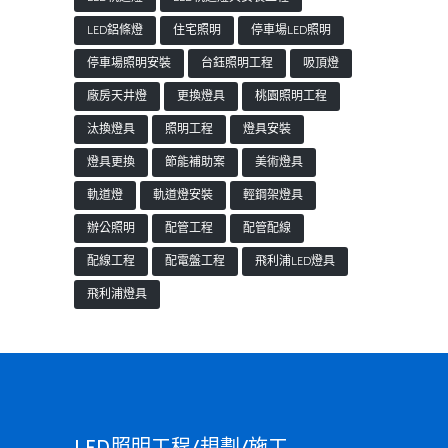
LED鋁條燈
住宅照明
停車場LED照明
停車場照明安裝
台鈺照明工程
吸頂燈
廠房天井燈
更換燈具
桃園照明工程
汰換燈具
照明工程
燈具安裝
燈具更換
節能補助案
美術燈具
軌道燈
軌道燈安裝
輕鋼架燈具
辦公照明
配管工程
配管配線
配線工程
配電盤工程
飛利浦LED燈具
飛利浦燈具