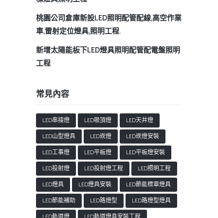
桃園公司倉庫新設LED照明配管配線,高空作業
車,雷射定位燈具,照明工程.
新增太陽能板下LED燈具照明配管配電盤照明
工程
常見內容
LED串接燈
LED吸頂燈
LED天井燈
LED山型燈具
LED崁燈
LED崁燈安裝
LED工事燈
LED平板燈
LED平板燈安裝
LED投射燈
LED投射燈工程
LED照明工程
LED燈具
LED燈具安裝
LED節能標章燈具
LED節能補助
LED路燈型
LED路燈型燈具
LED軌道燈
LED軌道燈具安裝工程