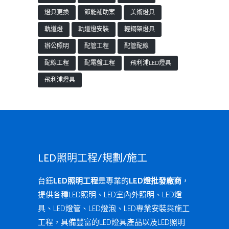
燈具更換
節能補助案
美術燈具
軌道燈
軌道燈安裝
輕鋼架燈具
辦公照明
配管工程
配管配線
配線工程
配電盤工程
飛利浦LED燈具
飛利浦燈具
LED照明工程/規劃/施工
台鈺
LED照明工程
是專業的
LED燈批發廠商
，
提供各種LED照明、LED室內外照明、LED燈
具、LED燈管、LED燈泡、LED專業安裝與施工
工程，具備豐富的LED燈具產品以及LED照明