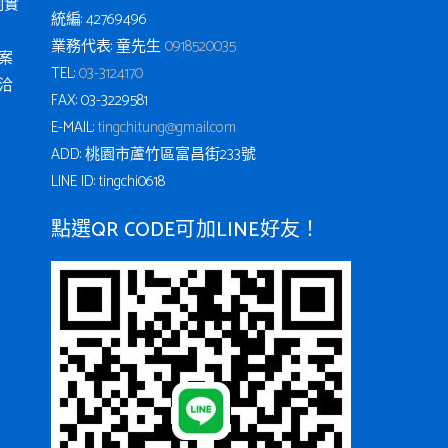
例實
統編: 42769496
業務代表: 童先生
0918520035
案
TEL:
03-3124170
洽
FAX: 03-3229581
E-MAIL:
tingchi.tung@gmail.com
ADD: 桃園市蘆竹區富昌街233號
LINE ID: tingchi0618
點選QR CODE可加LINE好友！