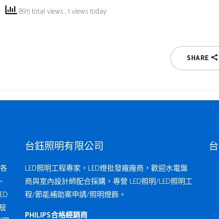
895 total views
, 1 views today
SHARE
台鈺照明有限公司
台
各
LED照明工程專家，LED燈批發廠廠商，歡迎水電盤
、
商與室內設計師配合採購，專營 LED照明/LED照明工
ED
程/節能補助案申請/照明燈飾。
居
PHILIPS合格經銷商