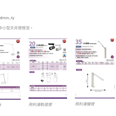
dmin_ty
,中小型天井燈燈泡。
飛利浦檯燈
飛利浦軌道燈
燈