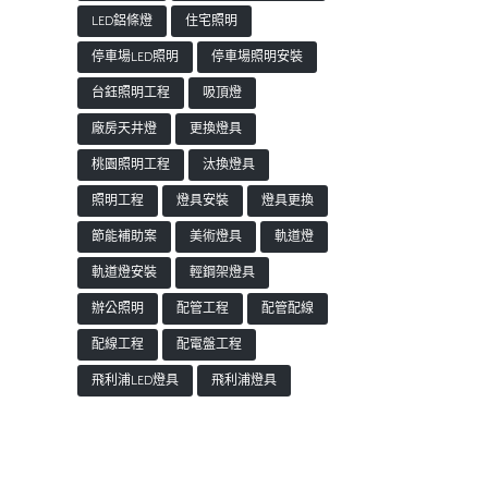
LED鋁條燈
住宅照明
停車場LED照明
停車場照明安裝
台鈺照明工程
吸頂燈
廠房天井燈
更換燈具
桃園照明工程
汰換燈具
照明工程
燈具安裝
燈具更換
節能補助案
美術燈具
軌道燈
軌道燈安裝
輕鋼架燈具
辦公照明
配管工程
配管配線
配線工程
配電盤工程
飛利浦LED燈具
飛利浦燈具