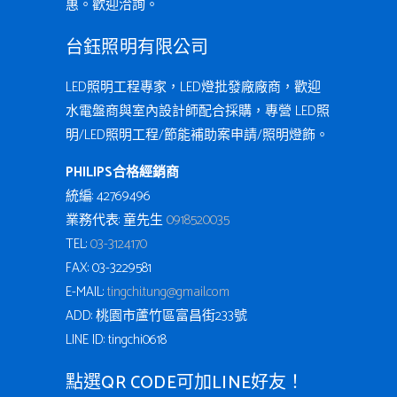
惠。歡迎洽詢。
台鈺照明有限公司
LED照明工程專家，LED燈批發廠廠商，歡迎
水電盤商與室內設計師配合採購，專營 LED照
明/LED照明工程/節能補助案申請/照明燈飾。
PHILIPS合格經銷商
統編: 42769496
業務代表: 童先生
0918520035
TEL:
03-3124170
FAX: 03-3229581
E-MAIL:
tingchi.tung@gmail.com
ADD: 桃園市蘆竹區富昌街233號
LINE ID: tingchi0618
點選QR CODE可加LINE好友！