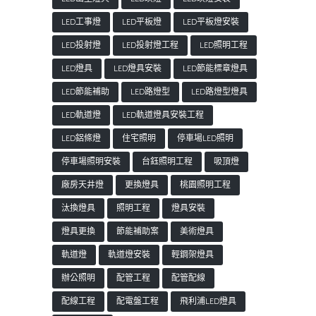
LED工事燈
LED平板燈
LED平板燈安裝
LED投射燈
LED投射燈工程
LED照明工程
LED燈具
LED燈具安裝
LED節能標章燈具
LED節能補助
LED路燈型
LED路燈型燈具
LED軌道燈
LED軌道燈具安裝工程
LED鋁條燈
住宅照明
停車場LED照明
停車場照明安裝
台鈺照明工程
吸頂燈
廠房天井燈
更換燈具
桃園照明工程
汰換燈具
照明工程
燈具安裝
燈具更換
節能補助案
美術燈具
軌道燈
軌道燈安裝
輕鋼架燈具
辦公照明
配管工程
配管配線
配線工程
配電盤工程
飛利浦LED燈具