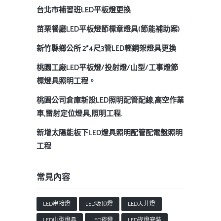
台北市補習班LED平板燈更換
苗栗餐廳LED平板燈節標章燈具(節能補助案)
新竹縣鄉公所 2*4尺3管LED輕鋼架燈具更換
桃園工廠LED平板燈/投射燈/山型/工事燈節
標燈具照明工程。
桃園公司倉庫新設LED照明配管配線,高空作業
車,雷射定位燈具,照明工程.
新增太陽能板下LED燈具照明配管配電盤照明
工程
常見內容
LED串接燈
LED吸頂燈
LED天井燈
LED山型燈具
LED崁燈
LED崁燈安裝