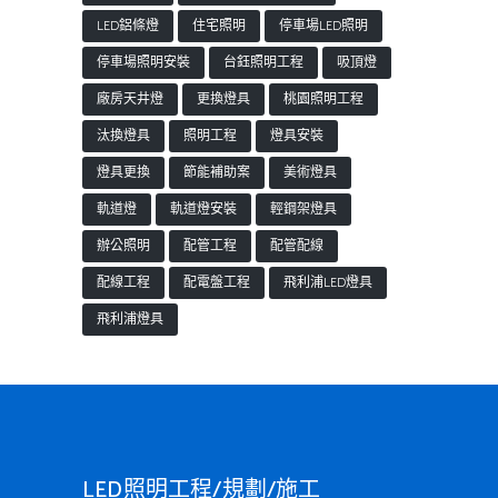
LED鋁條燈
住宅照明
停車場LED照明
停車場照明安裝
台鈺照明工程
吸頂燈
廠房天井燈
更換燈具
桃園照明工程
汰換燈具
照明工程
燈具安裝
燈具更換
節能補助案
美術燈具
軌道燈
軌道燈安裝
輕鋼架燈具
辦公照明
配管工程
配管配線
配線工程
配電盤工程
飛利浦LED燈具
飛利浦燈具
LED照明工程/規劃/施工