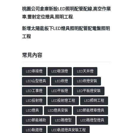
桃園公司倉庫新設LED照明配管配線,高空作業
車,雷射定位燈具,照明工程.
新增太陽能板下LED燈具照明配管配電盤照明
工程
常見內容
LED串接燈
LED吸頂燈
LED天井燈
LED山型燈具
LED崁燈
LED崁燈安裝
LED工事燈
LED平板燈
LED平板燈安裝
LED投射燈
LED投射燈工程
LED照明工程
LED燈具
LED燈具安裝
LED節能標章燈具
LED節能補助
LED路燈型
LED路燈型燈具
LED軌道燈
LED軌道燈具安裝工程