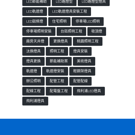
LED節能補助
LED路燈型
LED路燈型燈具
LED軌道燈
LED軌道燈具安裝工程
LED鋁條燈
住宅照明
停車場LED照明
停車場照明安裝
台鈺照明工程
吸頂燈
廠房天井燈
更換燈具
桃園照明工程
汰換燈具
照明工程
燈具安裝
燈具更換
節能補助案
美術燈具
軌道燈
軌道燈安裝
輕鋼架燈具
辦公照明
配管工程
配管配線
配線工程
配電盤工程
飛利浦LED燈具
飛利浦燈具