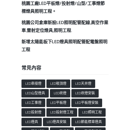
桃園工廠LED平板燈/投射燈/山型/工事燈節
標燈具照明工程。
桃園公司倉庫新設LED照明配管配線,高空作業
車,雷射定位燈具,照明工程.
新增太陽能板下LED燈具照明配管配電盤照明
工程
常見內容
LED串接燈
LED吸頂燈
LED天井燈
LED山型燈具
LED崁燈
LED崁燈安裝
LED工事燈
LED平板燈
LED平板燈安裝
LED投射燈
LED投射燈工程
LED照明工程
LED燈具
LED燈具安裝
LED節能標章燈具