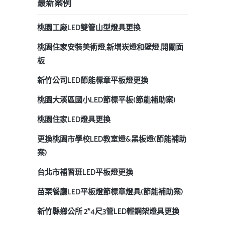
最新案例
桃園工廠LED雙管山型燈具更換
桃園住家安裝美術燈,新增崁燈和壁燈,開關面
板
新竹公司LED節能標章平板燈更換
桃園大溪區國小LED節標平板(節能補助案)
桃園住家LED燈具更換
更換桃園市學校LED教室燈&黑板燈(節能補助
案)
台北市補習班LED平板燈更換
苗栗餐廳LED平板燈節標章燈具(節能補助案)
新竹縣鄉公所 2*4尺3管LED輕鋼架燈具更換