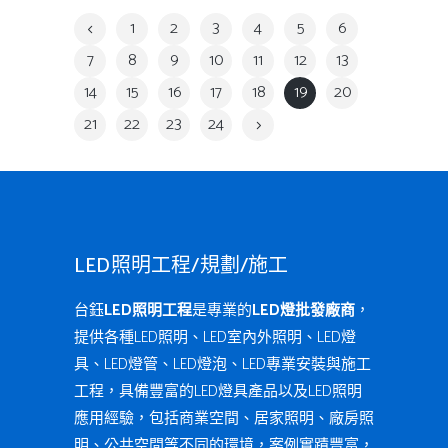
1
2
3
4
5
6
7
8
9
10
11
12
13
14
15
16
17
18
19
20
21
22
23
24
LED照明工程/規劃/施工
台鈺
LED照明工程
是專業的
LED燈批發廠商
，
提供各種LED照明、LED室內外照明、LED燈
具、LED燈管、LED燈泡、LED專業安裝與施工
工程，具備豐富的LED燈具產品以及LED照明
應用經驗，包括商業空間、居家照明、廠房照
明、公共空間等不同的環境，案例實蹟豐富，