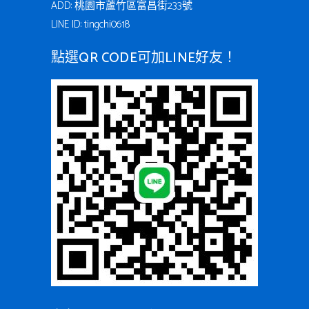
ADD: 桃園市蘆竹區富昌街233號
LINE ID: tingchi0618
點選QR CODE可加LINE好友！