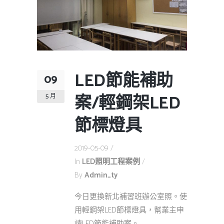
LED節能補助
09
案/輕鋼架LED
5 月
節標燈具
2019-05-09
In
LED照明工程案例
By
Admin_ty
今日更換新北補習班辦公室照。使
用輕鋼架LED節標燈具，幫業主申
請LED節能補助案。...