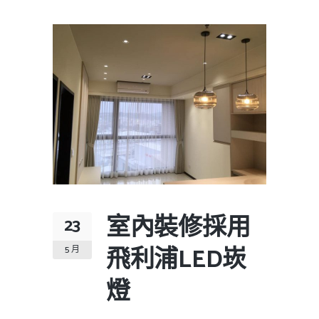
室內裝修採用
23
飛利浦LED崁
5 月
燈