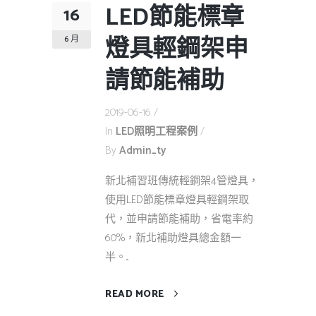
LED節能標章
16
燈具輕鋼架申
6 月
請節能補助
2019-06-16
In
LED照明工程案例
By
Admin_ty
新北補習班傳統輕鋼架4管燈具，
使用LED節能標章燈具輕鋼架取
代，並申請節能補助，省電率約
60%，新北補助燈具總金額一
半。...
READ MORE