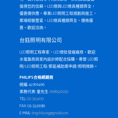
值得您的信賴。LED燈與LED燈具種類齊全，
優惠價供應。專業LED照明工程規劃與施工，
案場經驗豐富，LED燈具種類齊全，價格優
惠。歡迎洽詢。
台鈺照明有限公司
LED照明工程專家，LED燈批發廠廠商，歡迎
水電盤商與室內設計師配合採購，專營 LED照
明/LED照明工程/節能補助案申請/照明燈飾。
PHILIPS合格經銷商
統編: 42769496
業務代表: 童先生
0918520035
TEL:
03-3124170
FAX: 03-3229581
E-MAIL:
tingchi.tung@gmail.com