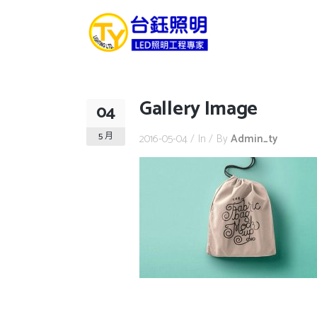
Gallery Image
04
5 月
2016-05-04
In
By
Admin_ty