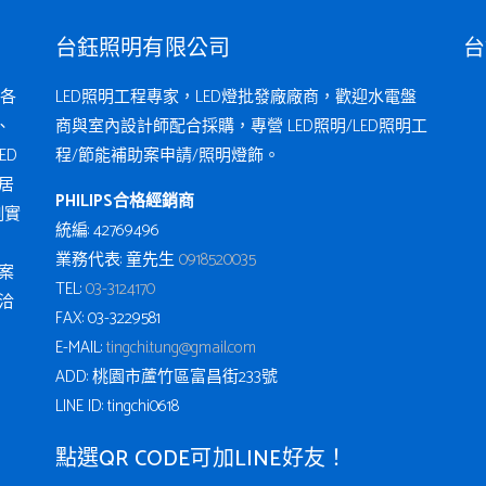
台鈺照明有限公司
台
各
LED照明工程專家，LED燈批發廠廠商，歡迎水電盤
、
商與室內設計師配合採購，專營 LED照明/LED照明工
ED
程/節能補助案申請/照明燈飾。
居
PHILIPS合格經銷商
例實
統編: 42769496
業務代表: 童先生
0918520035
案
TEL:
03-3124170
洽
FAX: 03-3229581
E-MAIL:
tingchi.tung@gmail.com
ADD: 桃園市蘆竹區富昌街233號
LINE ID: tingchi0618
點選QR CODE可加LINE好友！