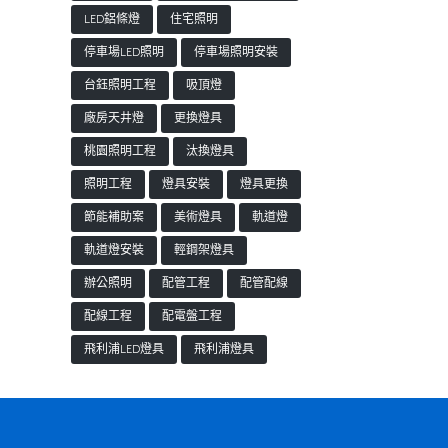
LED鋁條燈
住宅照明
停車場LED照明
停車場照明安裝
台鈺照明工程
吸頂燈
廠房天井燈
更換燈具
桃園照明工程
汰換燈具
照明工程
燈具安裝
燈具更換
節能補助案
美術燈具
軌道燈
軌道燈安裝
輕鋼架燈具
辦公照明
配管工程
配管配線
配線工程
配電盤工程
飛利浦LED燈具
飛利浦燈具