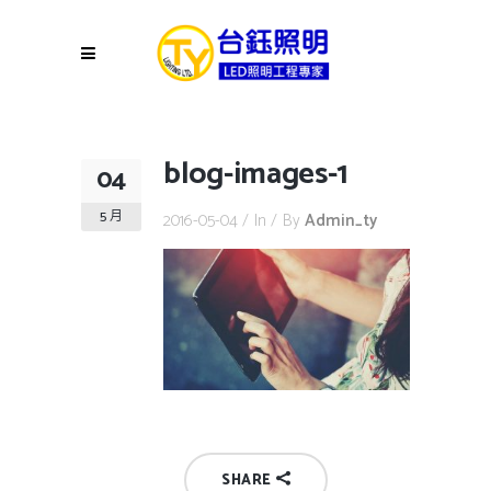
blog-images-1
04
5 月
2016-05-04
In
By
Admin_ty
SHARE