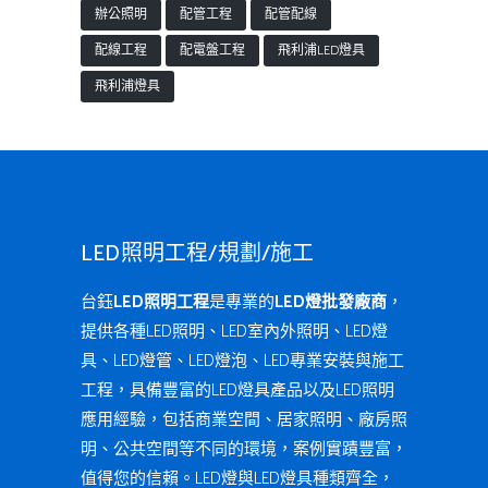
辦公照明
配管工程
配管配線
配線工程
配電盤工程
飛利浦LED燈具
飛利浦燈具
LED照明工程/規劃/施工
台鈺
LED照明工程
是專業的
LED燈批發廠商
，
提供各種LED照明、LED室內外照明、LED燈
具、LED燈管、LED燈泡、LED專業安裝與施工
工程，具備豐富的LED燈具產品以及LED照明
應用經驗，包括商業空間、居家照明、廠房照
明、公共空間等不同的環境，案例實蹟豐富，
值得您的信賴。LED燈與LED燈具種類齊全，