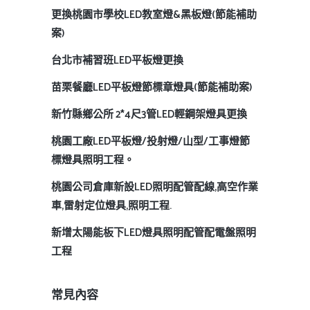
更換桃園市學校LED教室燈&黑板燈(節能補助
案)
台北市補習班LED平板燈更換
苗栗餐廳LED平板燈節標章燈具(節能補助案)
新竹縣鄉公所 2*4尺3管LED輕鋼架燈具更換
桃園工廠LED平板燈/投射燈/山型/工事燈節
標燈具照明工程。
桃園公司倉庫新設LED照明配管配線,高空作業
車,雷射定位燈具,照明工程.
新增太陽能板下LED燈具照明配管配電盤照明
工程
常見內容