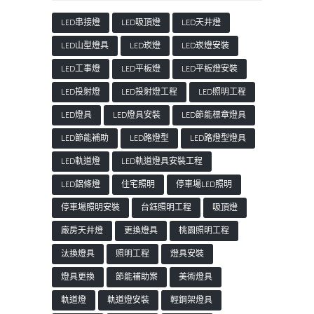
LED串接燈
LED吸頂燈
LED天井燈
LED山型燈具
LED崁燈
LED崁燈安裝
LED工事燈
LED平板燈
LED平板燈安裝
LED投射燈
LED投射燈工程
LED照明工程
LED燈具
LED燈具安裝
LED節能標章燈具
LED節能補助
LED路燈型
LED路燈型燈具
LED軌道燈
LED軌道燈具安裝工程
LED鋁條燈
住宅照明
停車場LED照明
停車場照明安裝
台鈺照明工程
吸頂燈
廠房天井燈
更換燈具
桃園照明工程
汰換燈具
照明工程
燈具安裝
燈具更換
節能補助案
美術燈具
軌道燈
軌道燈安裝
輕鋼架燈具