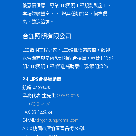
優惠價供應。專業LED照明工程規劃與施工，
案場經驗豐富，LED燈具種類齊全，價格優
惠。歡迎洽詢。
台鈺照明有限公司
LED照明工程專家，LED燈批發廠廠商，歡迎
水電盤商與室內設計師配合採購，專營 LED照
明/LED照明工程/節能補助案申請/照明燈飾。
PHILIPS合格經銷商
統編: 42769496
業務代表: 童先生
0918520035
TEL:
03-3124170
FAX: 03-3229581
E-MAIL:
tingchi.tung@gmail.com
ADD: 桃園市蘆竹區富昌街233號