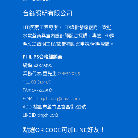
台鈺照明有限公司
LED照明工程專家，LED燈批發廠廠商，歡迎
水電盤商與室內設計師配合採購，專營 LED照
明/LED照明工程/節能補助案申請/照明燈飾。
PHILIPS合格經銷商
統編: 42769496
業務代表: 童先生
0918520035
TEL:
03-3124170
FAX: 03-3229581
E-MAIL:
tingchi.tung@gmail.com
ADD: 桃園市蘆竹區富昌街233號
LINE ID: tingchi0618
點選QR CODE可加LINE好友！