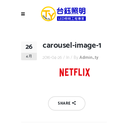
carousel-image-1
26
4 月
2016-04-26
In
By
Admin_ty
SHARE