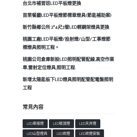
台北市補習班LED平板燈更換
苗栗餐廳LED平板燈節標章燈具(節能補助案)
新竹縣鄉公所 2*4尺3管LED輕鋼架燈具更換
桃園工廠LED平板燈/投射燈/山型/工事燈節
標燈具照明工程。
桃園公司倉庫新設LED照明配管配線,高空作業
車,雷射定位燈具,照明工程.
新增太陽能板下LED燈具照明配管配電盤照明
工程
常見內容
LED串接燈
LED吸頂燈
LED天井燈
LED山型燈具
LED崁燈
LED崁燈安裝