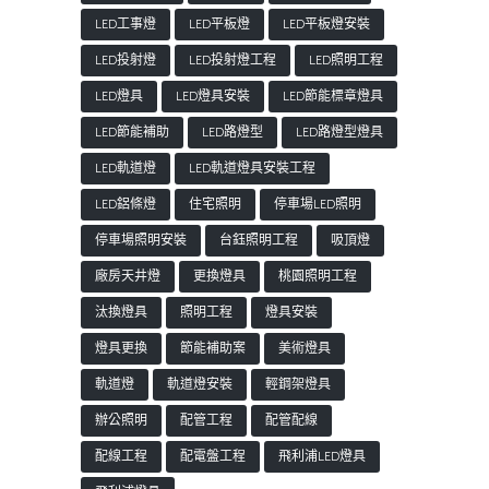
LED工事燈
LED平板燈
LED平板燈安裝
LED投射燈
LED投射燈工程
LED照明工程
LED燈具
LED燈具安裝
LED節能標章燈具
LED節能補助
LED路燈型
LED路燈型燈具
LED軌道燈
LED軌道燈具安裝工程
LED鋁條燈
住宅照明
停車場LED照明
停車場照明安裝
台鈺照明工程
吸頂燈
廠房天井燈
更換燈具
桃園照明工程
汰換燈具
照明工程
燈具安裝
燈具更換
節能補助案
美術燈具
軌道燈
軌道燈安裝
輕鋼架燈具
辦公照明
配管工程
配管配線
配線工程
配電盤工程
飛利浦LED燈具