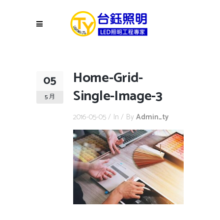
Home-Grid-
05
Single-Image-3
5 月
2016-05-05
In
By
Admin_ty