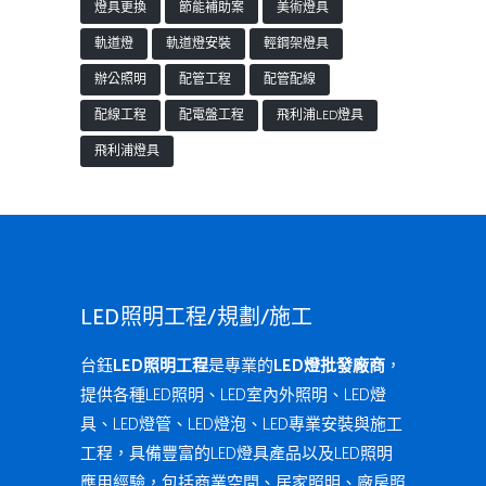
燈具更換
節能補助案
美術燈具
軌道燈
軌道燈安裝
輕鋼架燈具
辦公照明
配管工程
配管配線
配線工程
配電盤工程
飛利浦LED燈具
飛利浦燈具
LED照明工程/規劃/施工
台鈺
LED照明工程
是專業的
LED燈批發廠商
，
提供各種LED照明、LED室內外照明、LED燈
具、LED燈管、LED燈泡、LED專業安裝與施工
工程，具備豐富的LED燈具產品以及LED照明
應用經驗，包括商業空間、居家照明、廠房照