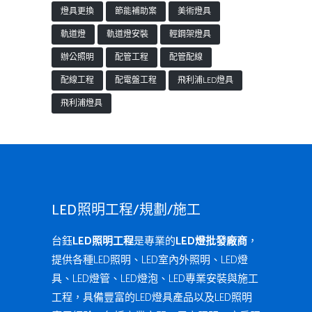
燈具更換
節能補助案
美術燈具
軌道燈
軌道燈安裝
輕鋼架燈具
辦公照明
配管工程
配管配線
配線工程
配電盤工程
飛利浦LED燈具
飛利浦燈具
LED照明工程/規劃/施工
台鈺
LED照明工程
是專業的
LED燈批發廠商
，
提供各種LED照明、LED室內外照明、LED燈
具、LED燈管、LED燈泡、LED專業安裝與施工
工程，具備豐富的LED燈具產品以及LED照明