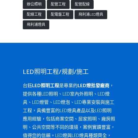
辦公照明
配管工程
配管配線
配線工程
配電盤工程
飛利浦LED燈具
飛利浦燈具
LED照明工程/規劃/施工
台鈺
LED照明工程
是專業的
LED燈批發廠商
，
提供各種LED照明、LED室內外照明、LED燈
具、LED燈管、LED燈泡、LED專業安裝與施工
工程，具備豐富的LED燈具產品以及LED照明
應用經驗，包括商業空間、居家照明、廠房照
明、公共空間等不同的環境，案例實蹟豐富，
值得您的信賴。LED燈與LED燈具種類齊全，