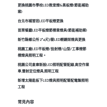
更換桃園市學校LED教室燈&黑板燈(節能補助
案)
台北市補習班LED平板燈更換
苗栗餐廳LED平板燈節標章燈具(節能補助案)
新竹縣鄉公所 2*4尺3管LED輕鋼架燈具更換
桃園工廠LED平板燈/投射燈/山型/工事燈節
標燈具照明工程。
桃園公司倉庫新設LED照明配管配線,高空作業
車,雷射定位燈具,照明工程.
新增太陽能板下LED燈具照明配管配電盤照明
工程
常見內容