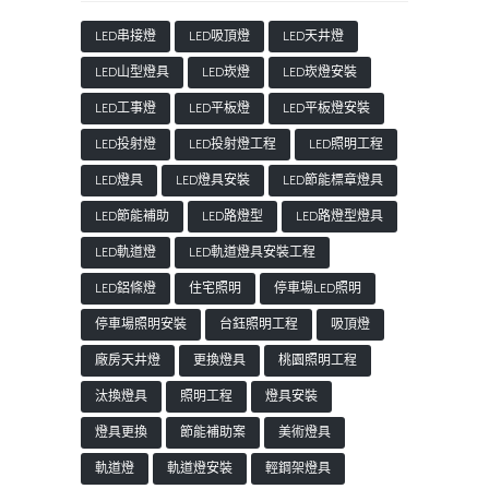
LED串接燈
LED吸頂燈
LED天井燈
LED山型燈具
LED崁燈
LED崁燈安裝
LED工事燈
LED平板燈
LED平板燈安裝
LED投射燈
LED投射燈工程
LED照明工程
LED燈具
LED燈具安裝
LED節能標章燈具
LED節能補助
LED路燈型
LED路燈型燈具
LED軌道燈
LED軌道燈具安裝工程
LED鋁條燈
住宅照明
停車場LED照明
停車場照明安裝
台鈺照明工程
吸頂燈
廠房天井燈
更換燈具
桃園照明工程
汰換燈具
照明工程
燈具安裝
燈具更換
節能補助案
美術燈具
軌道燈
軌道燈安裝
輕鋼架燈具