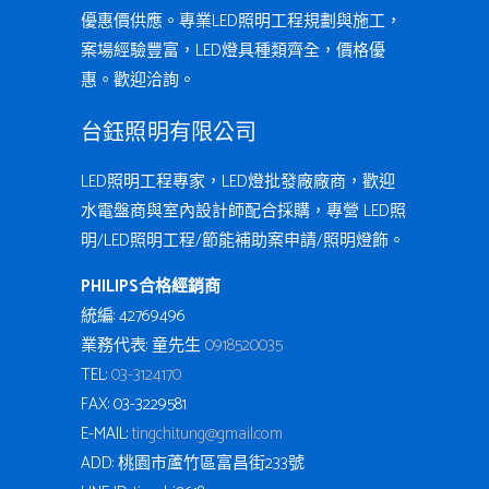
優惠價供應。專業LED照明工程規劃與施工，
案場經驗豐富，LED燈具種類齊全，價格優
惠。歡迎洽詢。
台鈺照明有限公司
LED照明工程專家，LED燈批發廠廠商，歡迎
水電盤商與室內設計師配合採購，專營 LED照
明/LED照明工程/節能補助案申請/照明燈飾。
PHILIPS合格經銷商
統編: 42769496
業務代表: 童先生
0918520035
TEL:
03-3124170
FAX: 03-3229581
E-MAIL:
tingchi.tung@gmail.com
ADD: 桃園市蘆竹區富昌街233號