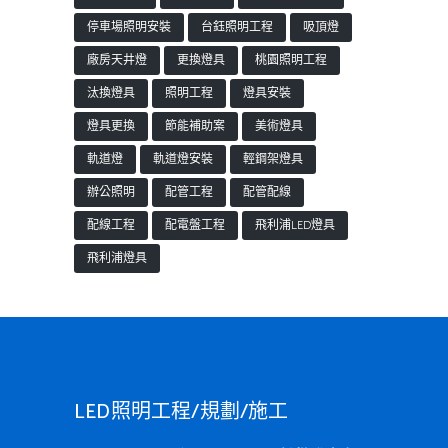
停車場照明安裝
台鈺照明工程
吸頂燈
廠房天井燈
更換燈具
桃園照明工程
汰換燈具
照明工程
燈具安裝
燈具更換
節能補助案
美術燈具
軌道燈
軌道燈安裝
輕鋼架燈具
辦公照明
配管工程
配管配線
配線工程
配電盤工程
飛利浦LED燈具
飛利浦燈具
LED照明工程/規劃/施工