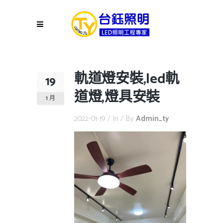
軌道燈安裝,led軌
19
道燈,燈具安裝
1 月
2022-01-19
In
By
Admin_ty