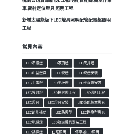
桃園公司倉庫新設LED照明配管配線,高空作業
車,雷射定位燈具,照明工程.
新增太陽能板下LED燈具照明配管配電盤照明
工程
常見內容
LED串接燈
LED吸頂燈
LED天井燈
LED山型燈具
LED崁燈
LED崁燈安裝
LED工事燈
LED平板燈
LED平板燈安裝
LED投射燈
LED投射燈工程
LED照明工程
LED燈具
LED燈具安裝
LED節能標章燈具
LED節能補助
LED路燈型
LED路燈型燈具
LED軌道燈
LED軌道燈具安裝工程
LED鋁條燈
住宅照明
停車場LED照明