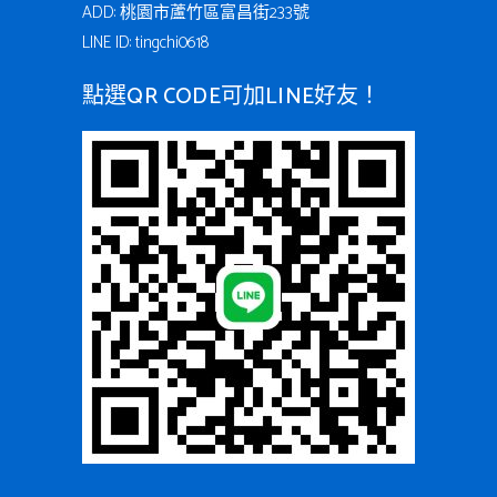
ADD: 桃園市蘆竹區富昌街233號
LINE ID: tingchi0618
點選QR CODE可加LINE好友！