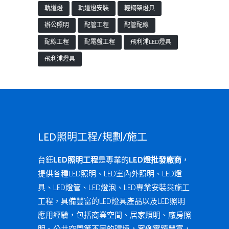
軌道燈
軌道燈安裝
輕鋼架燈具
辦公照明
配管工程
配管配線
配線工程
配電盤工程
飛利浦LED燈具
飛利浦燈具
LED照明工程/規劃/施工
台鈺
LED照明工程
是專業的
LED燈批發廠商
，
提供各種LED照明、LED室內外照明、LED燈
具、LED燈管、LED燈泡、LED專業安裝與施工
工程，具備豐富的LED燈具產品以及LED照明
應用經驗，包括商業空間、居家照明、廠房照