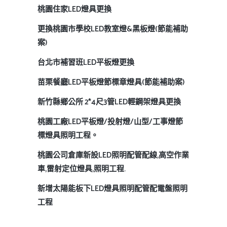
桃園住家LED燈具更換
更換桃園市學校LED教室燈&黑板燈(節能補助
案)
台北市補習班LED平板燈更換
苗栗餐廳LED平板燈節標章燈具(節能補助案)
新竹縣鄉公所 2*4尺3管LED輕鋼架燈具更換
桃園工廠LED平板燈/投射燈/山型/工事燈節
標燈具照明工程。
桃園公司倉庫新設LED照明配管配線,高空作業
車,雷射定位燈具,照明工程.
新增太陽能板下LED燈具照明配管配電盤照明
工程