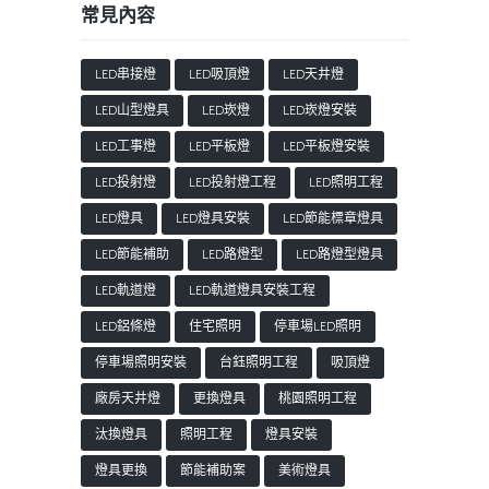
常見內容
LED串接燈
LED吸頂燈
LED天井燈
LED山型燈具
LED崁燈
LED崁燈安裝
LED工事燈
LED平板燈
LED平板燈安裝
LED投射燈
LED投射燈工程
LED照明工程
LED燈具
LED燈具安裝
LED節能標章燈具
LED節能補助
LED路燈型
LED路燈型燈具
LED軌道燈
LED軌道燈具安裝工程
LED鋁條燈
住宅照明
停車場LED照明
停車場照明安裝
台鈺照明工程
吸頂燈
廠房天井燈
更換燈具
桃園照明工程
汰換燈具
照明工程
燈具安裝
燈具更換
節能補助案
美術燈具