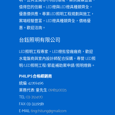
明、公共空間等不同的環境，案例實蹟豐富，
值得您的信賴。LED燈與LED燈具種類齊全，
優惠價供應。專業LED照明工程規劃與施工，
案場經驗豐富，LED燈具種類齊全，價格優
惠。歡迎洽詢。
台鈺照明有限公司
LED照明工程專家，LED燈批發廠廠商，歡迎
水電盤商與室內設計師配合採購，專營 LED照
明/LED照明工程/節能補助案申請/照明燈飾。
PHILIPS合格經銷商
統編: 42769496
業務代表: 童先生
0918520035
TEL:
03-3124170
FAX: 03-3229581
E-MAIL:
tingchi.tung@gmail.com