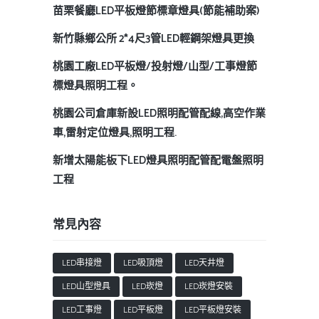
苗栗餐廳LED平板燈節標章燈具(節能補助案)
新竹縣鄉公所 2*4尺3管LED輕鋼架燈具更換
桃園工廠LED平板燈/投射燈/山型/工事燈節
標燈具照明工程。
桃園公司倉庫新設LED照明配管配線,高空作業
車,雷射定位燈具,照明工程.
新增太陽能板下LED燈具照明配管配電盤照明
工程
常見內容
LED串接燈
LED吸頂燈
LED天井燈
LED山型燈具
LED崁燈
LED崁燈安裝
LED工事燈
LED平板燈
LED平板燈安裝