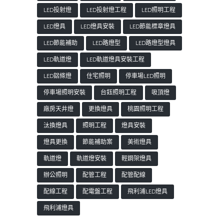
LED投射燈
LED投射燈工程
LED照明工程
LED燈具
LED燈具安裝
LED節能標章燈具
LED節能補助
LED路燈型
LED路燈型燈具
LED軌道燈
LED軌道燈具安裝工程
LED鋁條燈
住宅照明
停車場LED照明
停車場照明安裝
台鈺照明工程
吸頂燈
廠房天井燈
更換燈具
桃園照明工程
汰換燈具
照明工程
燈具安裝
燈具更換
節能補助案
美術燈具
軌道燈
軌道燈安裝
輕鋼架燈具
辦公照明
配管工程
配管配線
配線工程
配電盤工程
飛利浦LED燈具
飛利浦燈具