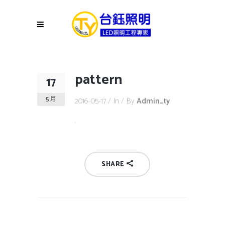
pattern
17
5 月
2016-05-17
In
By
Admin_ty
SHARE