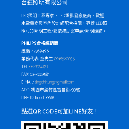
台鈺照明有限公司
LED照明工程專家，LED燈批發廠廠商，歡迎
水電盤商與室內設計師配合採購，專營 LED照
明/LED照明工程/節能補助案申請/照明燈飾。
PHILIPS合格經銷商
統編: 42769496
業務代表: 童先生
0918520035
TEL:
03-3124170
FAX: 03-3229581
E-MAIL:
tingchi.tung@gmail.com
ADD: 桃園市蘆竹區富昌街233號
LINE ID: tingchi0618
點選QR CODE可加LINE好友！