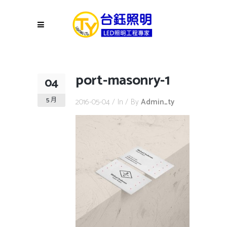
port-masonry-1
04
5 月
2016-05-04
In
By
Admin_ty