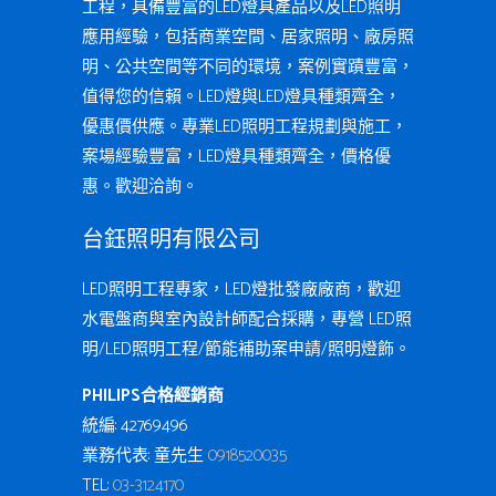
工程，具備豐富的LED燈具產品以及LED照明
應用經驗，包括商業空間、居家照明、廠房照
明、公共空間等不同的環境，案例實蹟豐富，
值得您的信賴。LED燈與LED燈具種類齊全，
優惠價供應。專業LED照明工程規劃與施工，
案場經驗豐富，LED燈具種類齊全，價格優
惠。歡迎洽詢。
台鈺照明有限公司
LED照明工程專家，LED燈批發廠廠商，歡迎
水電盤商與室內設計師配合採購，專營 LED照
明/LED照明工程/節能補助案申請/照明燈飾。
PHILIPS合格經銷商
統編: 42769496
業務代表: 童先生
0918520035
TEL:
03-3124170