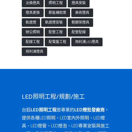
汰換燈具
照明工程
燈具安裝
燈具更換
節能補助案
美術燈具
軌道燈
軌道燈安裝
輕鋼架燈具
辦公照明
配管工程
配管配線
配線工程
配電盤工程
飛利浦LED燈具
飛利浦燈具
LED照明工程/規劃/施工
台鈺
LED照明工程
是專業的
LED燈批發廠商
，
提供各種LED照明、LED室內外照明、LED燈
具、LED燈管、LED燈泡、LED專業安裝與施工