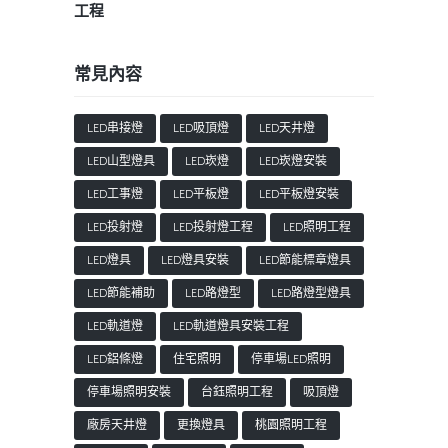
工程
常見內容
LED串接燈
LED吸頂燈
LED天井燈
LED山型燈具
LED崁燈
LED崁燈安裝
LED工事燈
LED平板燈
LED平板燈安裝
LED投射燈
LED投射燈工程
LED照明工程
LED燈具
LED燈具安裝
LED節能標章燈具
LED節能補助
LED路燈型
LED路燈型燈具
LED軌道燈
LED軌道燈具安裝工程
LED鋁條燈
住宅照明
停車場LED照明
停車場照明安裝
台鈺照明工程
吸頂燈
廠房天井燈
更換燈具
桃園照明工程