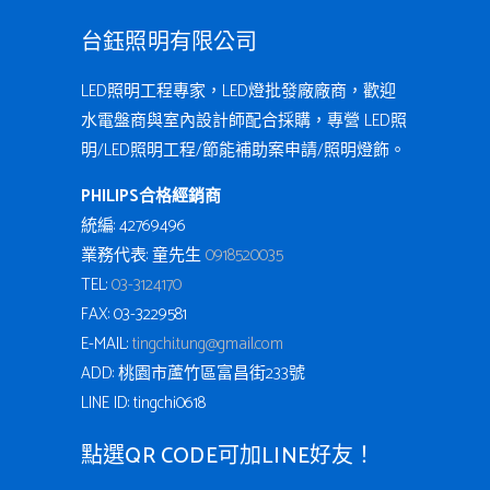
台鈺照明有限公司
LED照明工程專家，LED燈批發廠廠商，歡迎
水電盤商與室內設計師配合採購，專營 LED照
明/LED照明工程/節能補助案申請/照明燈飾。
PHILIPS合格經銷商
統編: 42769496
業務代表: 童先生
0918520035
TEL:
03-3124170
FAX: 03-3229581
E-MAIL:
tingchi.tung@gmail.com
ADD: 桃園市蘆竹區富昌街233號
LINE ID: tingchi0618
點選QR CODE可加LINE好友！