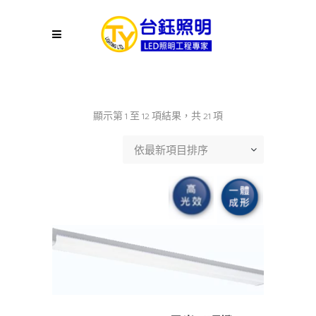
依
顯示第 1 至 12 項結果，共 21 項
最
依最新項目排序
新
項
目
排
序