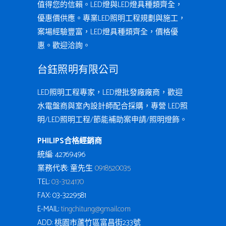
值得您的信賴。LED燈與LED燈具種類齊全，
優惠價供應。專業LED照明工程規劃與施工，
案場經驗豐富，LED燈具種類齊全，價格優
惠。歡迎洽詢。
台鈺照明有限公司
LED照明工程專家，LED燈批發廠廠商，歡迎
水電盤商與室內設計師配合採購，專營 LED照
明/LED照明工程/節能補助案申請/照明燈飾。
PHILIPS合格經銷商
統編: 42769496
業務代表: 童先生
0918520035
TEL:
03-3124170
FAX: 03-3229581
E-MAIL:
tingchi.tung@gmail.com
ADD: 桃園市蘆竹區富昌街233號