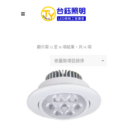
依
顯示第 13 至 14 項結果，共 14 項
最
依最新項目排序
新
項
目
排
序