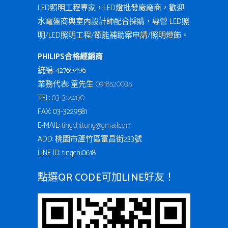
LED照明工程專家，LED燈批發廠廠商，歡迎
水電盤商與室內設計師配合採購，專營 LED照
明/LED照明工程/節能補助案申請/照明燈飾。
PHILIPS合格經銷商
統編: 42769496
業務代表: 童先生
0918520035
TEL:
03-3124170
FAX: 03-3229581
E-MAIL:
tingchi.tung@gmail.com
ADD: 桃園市蘆竹區富昌街233號
LINE ID: tingchi0618
點選QR CODE可加LINE好友！