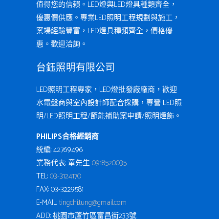
值得您的信賴。LED燈與LED燈具種類齊全，
優惠價供應。專業LED照明工程規劃與施工，
案場經驗豐富，LED燈具種類齊全，價格優
惠。歡迎洽詢。
台鈺照明有限公司
LED照明工程專家，LED燈批發廠廠商，歡迎
水電盤商與室內設計師配合採購，專營 LED照
明/LED照明工程/節能補助案申請/照明燈飾。
PHILIPS合格經銷商
統編: 42769496
業務代表: 童先生
0918520035
TEL:
03-3124170
FAX: 03-3229581
E-MAIL:
tingchi.tung@gmail.com
ADD: 桃園市蘆竹區富昌街233號