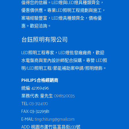
值得您的信賴。LED燈與LED燈具種類齊全，
優惠價供應。專業LED照明工程規劃與施工，
案場經驗豐富，LED燈具種類齊全，價格優
惠。歡迎洽詢。
台鈺照明有限公司
LED照明工程專家，LED燈批發廠廠商，歡迎
水電盤商與室內設計師配合採購，專營 LED照
明/LED照明工程/節能補助案申請/照明燈飾。
PHILIPS合格經銷商
統編: 42769496
業務代表: 童先生
0918520035
TEL:
03-3124170
FAX: 03-3229581
E-MAIL:
tingchi.tung@gmail.com
ADD: 桃園市蘆竹區富昌街233號