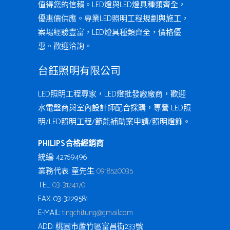
值得您的信賴。LED燈與LED燈具種類齊全，
優惠價供應。專業LED照明工程規劃與施工，
案場經驗豐富，LED燈具種類齊全，價格優
惠。歡迎洽詢。
台鈺照明有限公司
LED照明工程專家，LED燈批發廠廠商，歡迎
水電盤商與室內設計師配合採購，專營 LED照
明/LED照明工程/節能補助案申請/照明燈飾。
PHILIPS合格經銷商
統編: 42769496
業務代表: 童先生
0918520035
TEL:
03-3124170
FAX: 03-3229581
E-MAIL:
tingchi.tung@gmail.com
ADD: 桃園市蘆竹區富昌街233號