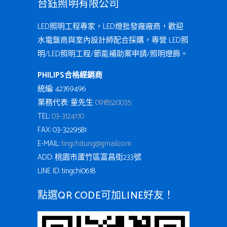
台鈺照明有限公司
LED照明工程專家，LED燈批發廠廠商，歡迎
水電盤商與室內設計師配合採購，專營 LED照
明/LED照明工程/節能補助案申請/照明燈飾。
PHILIPS合格經銷商
統編: 42769496
業務代表: 童先生
0918520035
TEL:
03-3124170
FAX: 03-3229581
E-MAIL:
tingchi.tung@gmail.com
ADD: 桃園市蘆竹區富昌街233號
LINE ID: tingchi0618
點選QR CODE可加LINE好友！