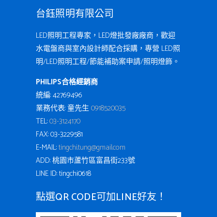
台鈺照明有限公司
LED照明工程專家，LED燈批發廠廠商，歡迎
水電盤商與室內設計師配合採購，專營 LED照
明/LED照明工程/節能補助案申請/照明燈飾。
PHILIPS合格經銷商
統編: 42769496
業務代表: 童先生
0918520035
TEL:
03-3124170
FAX: 03-3229581
E-MAIL:
tingchi.tung@gmail.com
ADD: 桃園市蘆竹區富昌街233號
LINE ID: tingchi0618
點選QR CODE可加LINE好友！