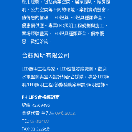
應用經驗，包括商業空間、居家照明、廠房照
明、公共空間等不同的環境，案例實蹟豐富，
值得您的信賴。LED燈與LED燈具種類齊全，
優惠價供應。專業LED照明工程規劃與施工，
案場經驗豐富，LED燈具種類齊全，價格優
惠。歡迎洽詢。
台鈺照明有限公司
LED照明工程專家，LED燈批發廠廠商，歡迎
水電盤商與室內設計師配合採購，專營 LED照
明/LED照明工程/節能補助案申請/照明燈飾。
PHILIPS合格經銷商
統編: 42769496
業務代表: 童先生
0918520035
TEL:
03-3124170
FAX: 03-3229581