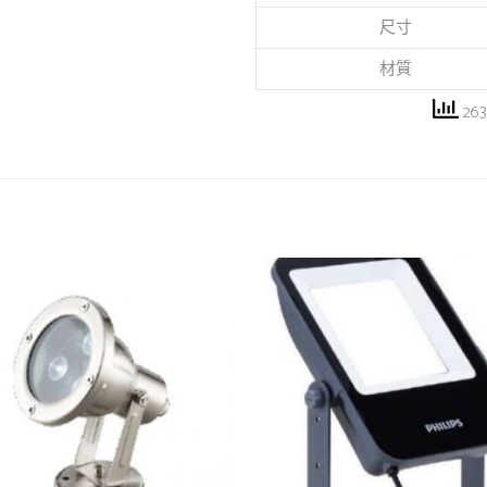
尺寸
材質
2638