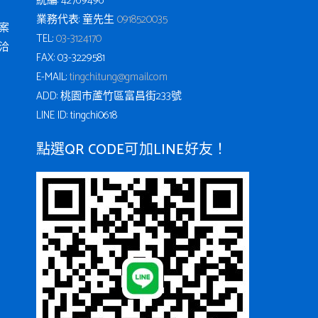
統編: 42769496
業務代表: 童先生
0918520035
案
TEL:
03-3124170
洽
FAX: 03-3229581
E-MAIL:
tingchi.tung@gmail.com
ADD: 桃園市蘆竹區富昌街233號
LINE ID: tingchi0618
點選QR CODE可加LINE好友！