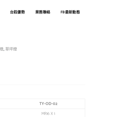
台鈺優勢
業務聯絡
FB最新動態
,
燈
草坪燈
TY-OD-02
MR16 X 1