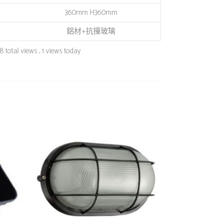
360mm H360mm
鋁材+抗撞玻璃
 total views
, 1 views today