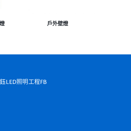
查看內容
光燈
戶外壁燈
鈺LED照明工程FB