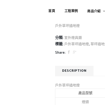
戶外草坪插地燈
首頁
工程案例
商品介紹
戶外草坪插地燈
分類:
室外燈具類
標籤:
,
戶外草坪插地燈
草坪插地
Share:
DESCRIPTION
戶外草坪插地燈
產品型號
燈頭