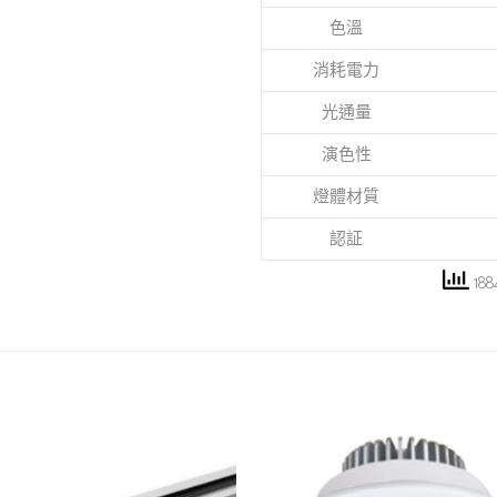
色溫
消耗電力
光通量
演色性
燈體材質
認証
188