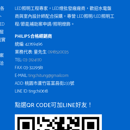
各
LED照明工程專家，LED燈批發廠廠商，歡迎水電盤
、
商與室內設計師配合採購，專營 LED照明/LED照明工
ED
程/節能補助案申請/照明燈飾。
居
PHILIPS合格經銷商
例實
統編: 42769496
業務代表: 童先生
0918520035
案
TEL:
03-3124170
洽
FAX: 03-3229581
E-MAIL:
tingchi.tung@gmail.com
ADD: 桃園市蘆竹區富昌街233號
LINE ID: tingchi0618
點選QR CODE可加LINE好友！