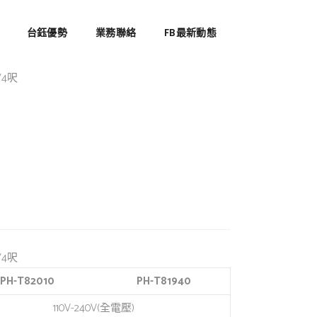
ED燈管 2呎/4呎
台鈺優勢
業務聯絡
FB最新動態
/4呎
/4呎
PH-T82010
PH-T81940
110V-240V(全電壓)