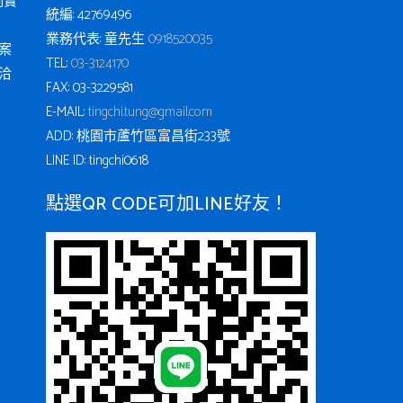
例實
統編: 42769496
業務代表: 童先生
0918520035
案
TEL:
03-3124170
洽
FAX: 03-3229581
E-MAIL:
tingchi.tung@gmail.com
ADD: 桃園市蘆竹區富昌街233號
LINE ID: tingchi0618
點選QR CODE可加LINE好友！