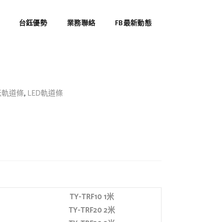
台鈺優勢
業務聯絡
FB最新動態
,
米軌道條
LED軌道條
TY-TRF10 1
米
TY-TRF20 2
米