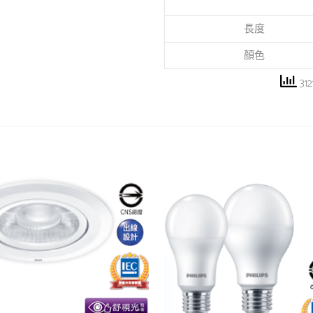
長度
顏色
312