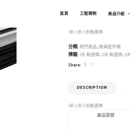
1米/2米/3米軌道條
首頁
工程案例
商品介紹
1米/2米/3米軌道條
分類:
,
熱門商品
燈具配件類
標籤:
,
,
1米 軌道條
2米 軌道條
3
Share:
DESCRIPTION
1米/2米/3米軌道條
產品型號