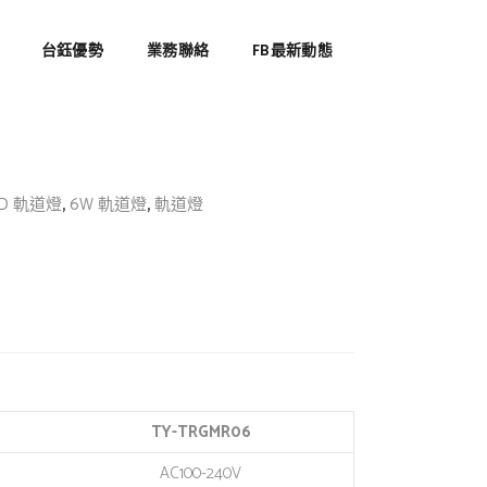
台鈺優勢
業務聯絡
FB最新動態
,
,
ED 軌道燈
6W 軌道燈
軌道燈
TY-TRGMR06
AC100-240V