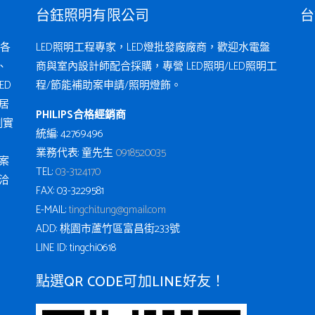
台鈺照明有限公司
台
各
LED照明工程專家，LED燈批發廠廠商，歡迎水電盤
、
商與室內設計師配合採購，專營 LED照明/LED照明工
ED
程/節能補助案申請/照明燈飾。
居
PHILIPS合格經銷商
例實
統編: 42769496
業務代表: 童先生
0918520035
案
TEL:
03-3124170
洽
FAX: 03-3229581
E-MAIL:
tingchi.tung@gmail.com
ADD: 桃園市蘆竹區富昌街233號
LINE ID: tingchi0618
點選QR CODE可加LINE好友！