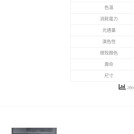
色溫
消耗電力
光通量
演色性
燈殼顏色
壽命
尺寸
2860