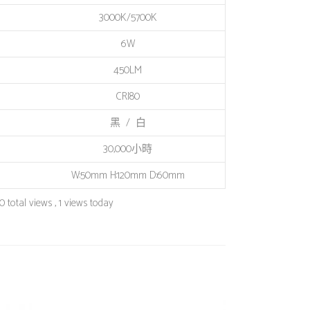
3000K/5700K
6W
450LM
CRI80
黑 / 白
30,000小時
W:50mm H:120mm D:60mm
 total views
, 1 views today