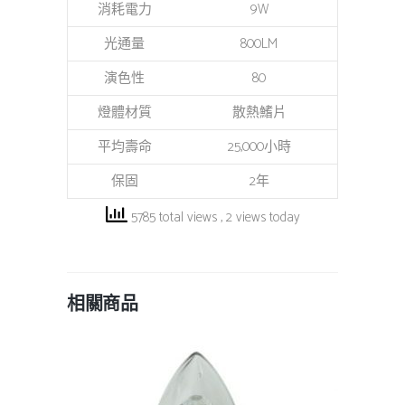
消耗電力
9W
光通量
800LM
演色性
80
燈體材質
散熱鰭片
平均壽命
25,000小時
保固
2年
5785 total views
, 2 views today
相關商品