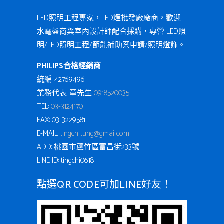
LED照明工程專家，LED燈批發廠廠商，歡迎
水電盤商與室內設計師配合採購，專營 LED照
明/LED照明工程/節能補助案申請/照明燈飾。
PHILIPS合格經銷商
統編: 42769496
業務代表: 童先生
0918520035
TEL:
03-3124170
FAX: 03-3229581
E-MAIL:
tingchi.tung@gmail.com
ADD: 桃園市蘆竹區富昌街233號
LINE ID: tingchi0618
點選QR CODE可加LINE好友！