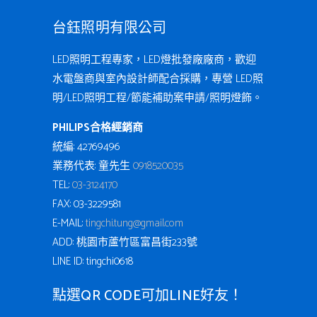
台鈺照明有限公司
LED照明工程專家，LED燈批發廠廠商，歡迎
水電盤商與室內設計師配合採購，專營 LED照
明/LED照明工程/節能補助案申請/照明燈飾。
PHILIPS合格經銷商
統編: 42769496
業務代表: 童先生
0918520035
TEL:
03-3124170
FAX: 03-3229581
E-MAIL:
tingchi.tung@gmail.com
ADD: 桃園市蘆竹區富昌街233號
LINE ID: tingchi0618
點選QR CODE可加LINE好友！