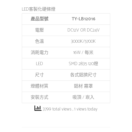
LED客製化硬條燈
產品型號
TY-LB12016
電壓
DC12V OR DC24V
色溫
3000K/5700K
消耗電力
16W / 每米
LED
SMD 2835 120燈
尺寸
各式鋁擠尺寸
燈體材質
鋁材 霧罩
安裝方式
吸頂 / 崁入
3799 total views
, 1 views today