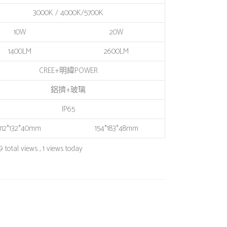
3000K / 4000K/5700K
10W
20W
1400LM
2600LM
CREE+明緯POWER
鋁擠+玻璃
IP65
112*132*40mm
154*183*48mm
 total views
, 1 views today