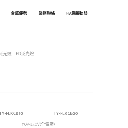
0W
台鈺優勢
業務聯絡
FB最新動態
,
D泛光燈
LED泛光燈
TY-FLKCB10
TY-FLKCB20
110V-240V(全電壓)