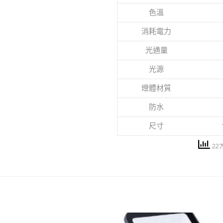
色溫
消耗電力
光通量
光源
燈體材質
防水
尺寸
2279