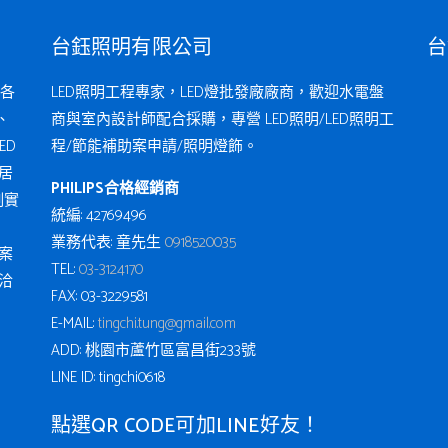
台鈺照明有限公司
台
各
LED照明工程專家，LED燈批發廠廠商，歡迎水電盤
、
商與室內設計師配合採購，專營 LED照明/LED照明工
ED
程/節能補助案申請/照明燈飾。
居
PHILIPS合格經銷商
例實
統編: 42769496
業務代表: 童先生
0918520035
案
TEL:
03-3124170
洽
FAX: 03-3229581
E-MAIL:
tingchi.tung@gmail.com
ADD: 桃園市蘆竹區富昌街233號
LINE ID: tingchi0618
點選QR CODE可加LINE好友！