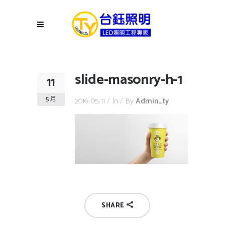
slide-masonry-h-1
11
5 月
2016-05-11
In
By
Admin_ty
SHARE