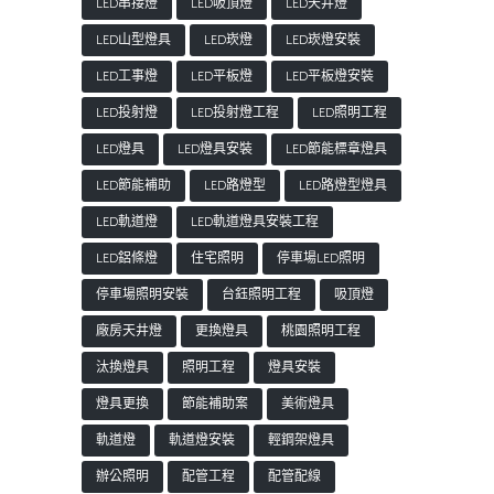
LED串接燈
LED吸頂燈
LED天井燈
LED山型燈具
LED崁燈
LED崁燈安裝
LED工事燈
LED平板燈
LED平板燈安裝
LED投射燈
LED投射燈工程
LED照明工程
LED燈具
LED燈具安裝
LED節能標章燈具
LED節能補助
LED路燈型
LED路燈型燈具
LED軌道燈
LED軌道燈具安裝工程
LED鋁條燈
住宅照明
停車場LED照明
停車場照明安裝
台鈺照明工程
吸頂燈
廠房天井燈
更換燈具
桃園照明工程
汰換燈具
照明工程
燈具安裝
燈具更換
節能補助案
美術燈具
軌道燈
軌道燈安裝
輕鋼架燈具
辦公照明
配管工程
配管配線