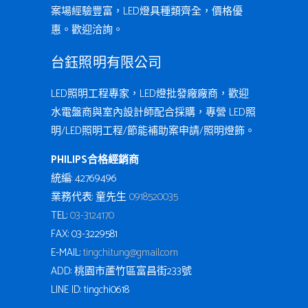
案場經驗豐富，LED燈具種類齊全，價格優
惠。歡迎洽詢。
台鈺照明有限公司
LED照明工程專家，LED燈批發廠廠商，歡迎
水電盤商與室內設計師配合採購，專營 LED照
明/LED照明工程/節能補助案申請/照明燈飾。
PHILIPS合格經銷商
統編: 42769496
業務代表: 童先生
0918520035
TEL:
03-3124170
FAX: 03-3229581
E-MAIL:
tingchi.tung@gmail.com
ADD: 桃園市蘆竹區富昌街233號
LINE ID: tingchi0618