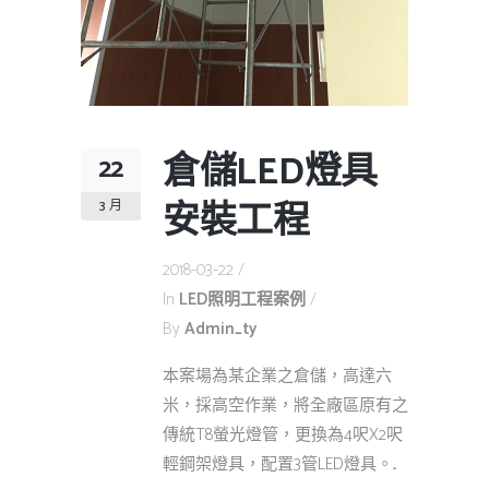
倉儲LED燈具
22
安裝工程
3 月
2018-03-22
In
LED照明工程案例
By
Admin_ty
本案場為某企業之倉儲，高達六
米，採高空作業，將全廠區原有之
傳統T8螢光燈管，更換為4呎X2呎
輕鋼架燈具，配置3管LED燈具。...