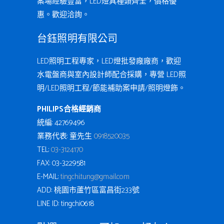
案場經驗豐富，LED燈具種類齊全，價格優
惠。歡迎洽詢。
台鈺照明有限公司
LED照明工程專家，LED燈批發廠廠商，歡迎
水電盤商與室內設計師配合採購，專營 LED照
明/LED照明工程/節能補助案申請/照明燈飾。
PHILIPS合格經銷商
統編: 42769496
業務代表: 童先生
0918520035
TEL:
03-3124170
FAX: 03-3229581
E-MAIL:
tingchi.tung@gmail.com
ADD: 桃園市蘆竹區富昌街233號
LINE ID: tingchi0618