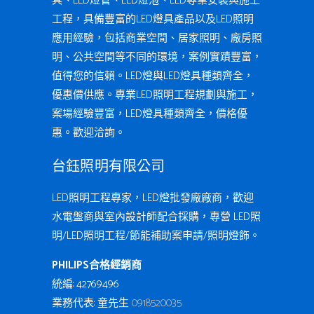
具、LED燈管、LED燈泡、LED專業安裝與施工
工程，具備豐富的LED燈具產品以及LED照明
應用經驗，包括商業空間、居家照明、廠房照
明、公共空間等不同的環境，案例實蹟豐富，
值得您的信賴。LED燈與LED燈具種類齊全，
優惠價供應。專業LED照明工程規劃與施工，
案場經驗豐富，LED燈具種類齊全，價格優
惠。歡迎洽詢。
台鈺照明有限公司
LED照明工程專家，LED燈批發廠廠商，歡迎
水電盤商與室內設計師配合採購，專營 LED照
明/LED照明工程/節能補助案申請/照明燈飾。
PHILIPS合格經銷商
統編: 42769496
業務代表: 童先生
0918520035