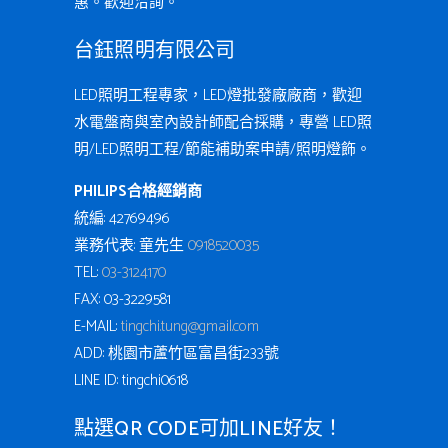
惠。歡迎洽詢。
台鈺照明有限公司
LED照明工程專家，LED燈批發廠廠商，歡迎
水電盤商與室內設計師配合採購，專營 LED照
明/LED照明工程/節能補助案申請/照明燈飾。
PHILIPS合格經銷商
統編: 42769496
業務代表: 童先生
0918520035
TEL:
03-3124170
FAX: 03-3229581
E-MAIL:
tingchi.tung@gmail.com
ADD: 桃園市蘆竹區富昌街233號
LINE ID: tingchi0618
點選QR CODE可加LINE好友！