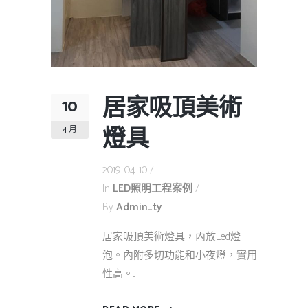
居家吸頂美術
10
燈具
4 月
2019-04-10
In
LED照明工程案例
By
Admin_ty
居家吸頂美術燈具，內放Led燈
泡。內附多切功能和小夜燈，實用
性高。...