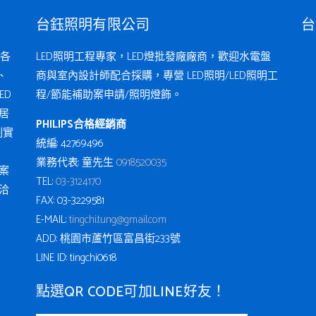
台鈺照明有限公司
台
各
LED照明工程專家，LED燈批發廠廠商，歡迎水電盤
、
商與室內設計師配合採購，專營 LED照明/LED照明工
ED
程/節能補助案申請/照明燈飾。
居
PHILIPS合格經銷商
例實
統編: 42769496
業務代表: 童先生
0918520035
案
TEL:
03-3124170
洽
FAX: 03-3229581
E-MAIL:
tingchi.tung@gmail.com
ADD: 桃園市蘆竹區富昌街233號
LINE ID: tingchi0618
點選QR CODE可加LINE好友！