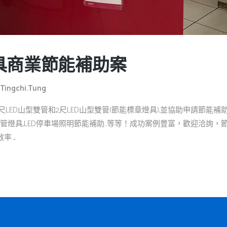
具商業節能補助案
Tingchi.tung
4尺LED山型雙管和2尺LED山型雙管(節能標章燈具),並協助申請節能
燈管燈具,LED停車場照明節能補助…等等！成功案例豐富，歡迎洽詢
...