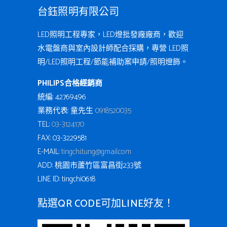
台鈺照明有限公司
LED照明工程專家，LED燈批發廠廠商，歡迎
水電盤商與室內設計師配合採購，專營 LED照
明/LED照明工程/節能補助案申請/照明燈飾。
PHILIPS合格經銷商
統編: 42769496
業務代表: 童先生
0918520035
TEL:
03-3124170
FAX: 03-3229581
E-MAIL:
tingchi.tung@gmail.com
ADD: 桃園市蘆竹區富昌街233號
LINE ID: tingchi0618
點選QR CODE可加LINE好友！