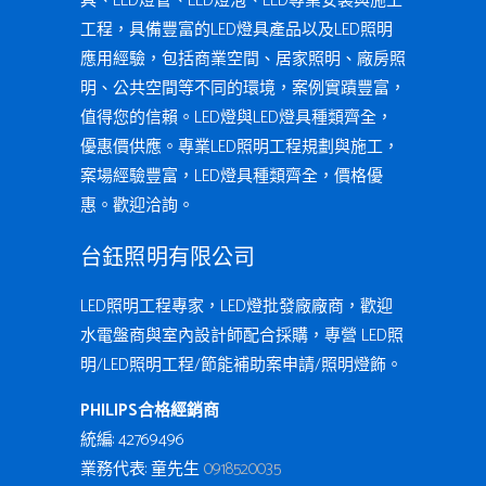
具、LED燈管、LED燈泡、LED專業安裝與施工
工程，具備豐富的LED燈具產品以及LED照明
應用經驗，包括商業空間、居家照明、廠房照
明、公共空間等不同的環境，案例實蹟豐富，
值得您的信賴。LED燈與LED燈具種類齊全，
優惠價供應。專業LED照明工程規劃與施工，
案場經驗豐富，LED燈具種類齊全，價格優
惠。歡迎洽詢。
台鈺照明有限公司
LED照明工程專家，LED燈批發廠廠商，歡迎
水電盤商與室內設計師配合採購，專營 LED照
明/LED照明工程/節能補助案申請/照明燈飾。
PHILIPS合格經銷商
統編: 42769496
業務代表: 童先生
0918520035